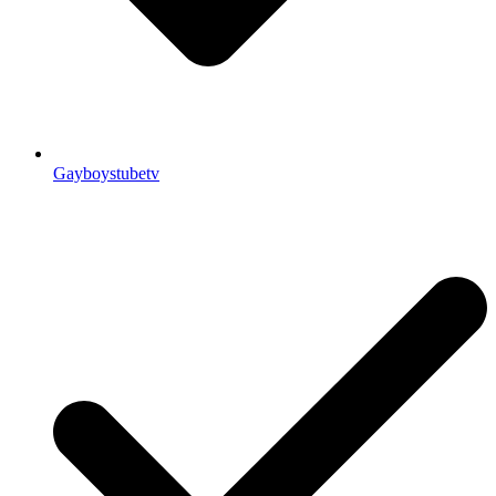
Gayboystubetv