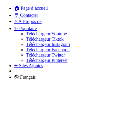
🏠 Page d’accueil
💬 Contacter
⚡ À Propos de
✨ Populaire
Téléchargeur Youtube
Téléchargeur Tiktok
Téléchargeur Instagram
Téléchargeur Facebook
Téléchargeur Twitter
Téléchargeur Pinterest
➕ Sites Ajoutés
🌎 Français