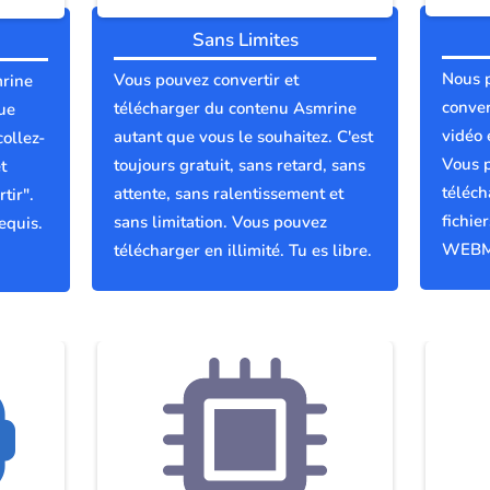
Sans Limites
Nous 
Vous pouvez convertir et
mrine
conver
télécharger du contenu Asmrine
ue
vidéo 
autant que vous le souhaitez. C'est
collez-
Vous p
toujours gratuit, sans retard, sans
t
téléch
attente, sans ralentissement et
tir".
fichie
sans limitation. Vous pouvez
equis.
WEBM
télécharger en illimité. Tu es libre.