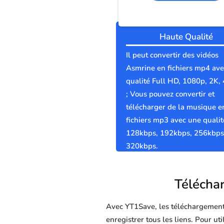
Haute Qualité
Il peut convertir des vidéos
Asmrine en fichiers mp4 av
qualité Full HD, 1080p, 2K,
; Vous pouvez convertir et
télécharger de la musique e
fichiers mp3 avec une qualit
128kbps, 192kbps, 256kbps
320kbps.
Téléchar
Avec YT1Save, les téléchargements 
enregistrer tous les liens. Pour ut