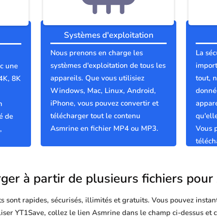
Systèmes d'exploitation
Nous prenons en charge les
La séc
systèmes d'exploitation de tous les
import
ec une
appareils. Que vous utilisiez
tout, 
 4K, 8K
Windows, Mac, Linux, Android,
donnée
iPhone, vous pouvez convertir et
appare
n
télécharger tout le contenu
qu'el
é de
Asmrine en fichier MP4 ou MP3.
Vous p
,
téléch
propre
ger à partir de plusieurs fichiers pou
sont rapides, sécurisés, illimités et gratuits. Vous pouvez instan
iliser YT1Save, collez le lien Asmrine dans le champ ci-dessus et 