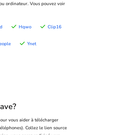
 ou ordinateur. Vous pouvez voir
ed
Hqwo
Clip16
eople
Ynet
ave?
our vous aider à télécharger
téléphones). Collez le lien source