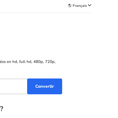
🌎 Français
os en hd, full hd, 480p, 720p,
?