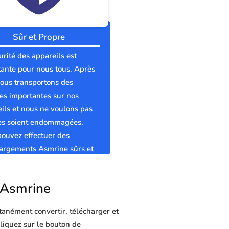
Sûr et Propre
urité des appareils est
ante pour nous tous. Après
nous transportons des
s importantes sur nos
ils et nous ne voulons pas
les soient endommagées.
ouvez effectuer des
argements Asmrine sûrs et
s sans virus.
r Asmrine
tanément convertir, télécharger et
cliquez sur le bouton de