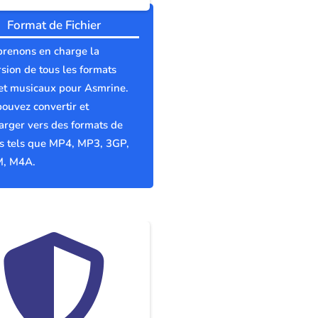
Format de Fichier
prenons en charge la
sion de tous les formats
et musicaux pour Asmrine.
ouvez convertir et
arger vers des formats de
rs tels que MP4, MP3, 3GP,
, M4A.