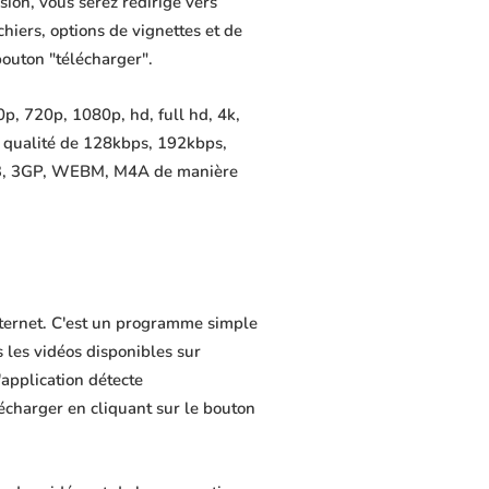
ion, vous serez redirigé vers
chiers, options de vignettes et de
bouton "télécharger".
p, 720p, 1080p, hd, full hd, 4k,
e qualité de 128kbps, 192kbps,
MP3, 3GP, WEBM, M4A de manière
nternet. C'est un programme simple
s les vidéos disponibles sur
application détecte
lécharger en cliquant sur le bouton