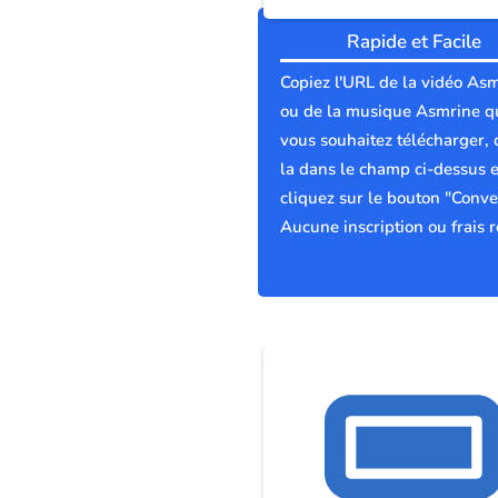
Rapide et Facile
Copiez l'URL de la vidéo As
ou de la musique Asmrine q
vous souhaitez télécharger, 
la dans le champ ci-dessus e
cliquez sur le bouton "Conver
Aucune inscription ou frais r