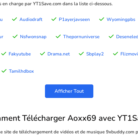
is en charge par YT1Save.com dans la liste ci-dessous.
vu
Audiodraft
P1ayerjavseen
Wyomingpbs
ur
Nsfwonsnap
Thepornuniverse
Deseneled
Fakyutube
Drama.net
Sbplay2
Flizmov
Tamilhdbox
Afficher Tout
ment Télécharger Aoxx69 avec YT1S
 le site de téléchargement de vidéos et de musique 9xbuddy.com p