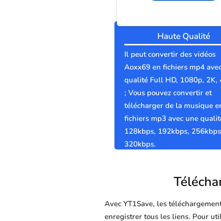
Haute Qualité
Il peut convertir des vidéos
Aoxx69 en fichiers mp4 ave
qualité Full HD, 1080p, 2K,
; Vous pouvez convertir et
télécharger de la musique e
fichiers mp3 avec une qualit
128kbps, 192kbps, 256kbps
320kbps.
Téléchar
Avec YT1Save, les téléchargements 
enregistrer tous les liens. Pour u