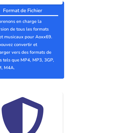
Format de Fichier
prenons en charge la
sion de tous les formats
et musicaux pour Aoxx69.
ouvez convertir et
arger vers des formats de
rs tels que MP4, MP3, 3GP,
, M4A.