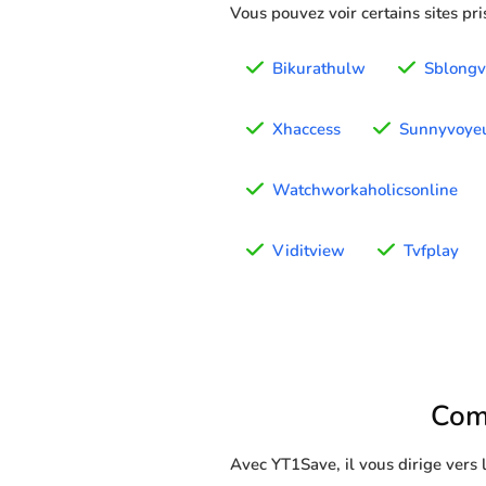
Vous pouvez voir certains sites pr
Bikurathulw
Sblong
Xhaccess
Sunnyvoye
Watchworkaholicsonline
Viditview
Tvfplay
Com
Avec YT1Save, il vous dirige vers