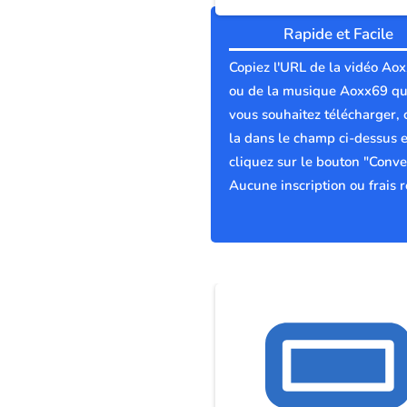
Rapide et Facile
Copiez l'URL de la vidéo Ao
ou de la musique Aoxx69 q
vous souhaitez télécharger, 
la dans le champ ci-dessus e
cliquez sur le bouton "Conver
Aucune inscription ou frais r