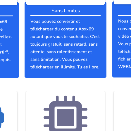
Sans Limites
Nous 
Vous pouvez convertir et
xx69
conver
télécharger du contenu Aoxx69
ue
vidéo 
autant que vous le souhaitez. C'est
collez-
Vous p
toujours gratuit, sans retard, sans
t
téléch
attente, sans ralentissement et
tir".
fichie
sans limitation. Vous pouvez
equis.
WEBM
télécharger en illimité. Tu es libre.