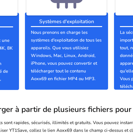
Systèmes d'exploitation
Nous prenons en charge les
La séc
systèmes d'exploitation de tous les
import
c une
appareils. Que vous utilisiez
tout, 
 4K, 8K
Windows, Mac, Linux, Android,
donnée
iPhone, vous pouvez convertir et
appare
n
télécharger tout le contenu
qu'el
é de
Aoxx69 en fichier MP4 ou MP3.
Vous p
,
téléc
propre
ger à partir de plusieurs fichiers po
sont rapides, sécurisés, illimités et gratuits. Vous pouvez instan
tiliser YT1Save, collez le lien Aoxx69 dans le champ ci-dessus et c