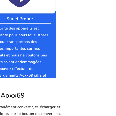
Sûr et Propre
urité des appareils est
ante pour nous tous. Après
nous transportons des
s importantes sur nos
ils et nous ne voulons pas
les soient endommagées.
ouvez effectuer des
hargements Aoxx69 sûrs et
s sans virus.
ur Aoxx69
tanément convertir, télécharger et
liquez sur le bouton de conversion.