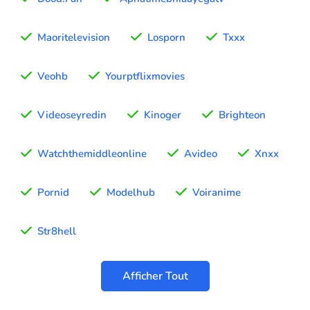
Maoritelevision
Losporn
Txxx
Veohb
Yourptflixmovies
Videoseyredin
Kinoger
Brighteon
Watchthemiddleonline
Avideo
Xnxx
Pornid
Modelhub
Voiranime
Str8hell
Afficher Tout