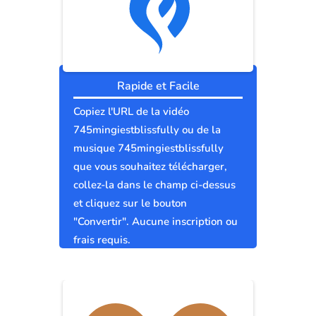
Rapide et Facile
Copiez l'URL de la vidéo
745mingiestblissfully ou de la
musique 745mingiestblissfully
que vous souhaitez télécharger,
collez-la dans le champ ci-dessus
et cliquez sur le bouton
"Convertir". Aucune inscription ou
frais requis.