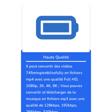
Haute Qualité
Il peut convertir des vidéos
745mingiestblissfully en fichiers
mp4 avec une qualité Full HD,
1080p, 2K, 4K, 8K ; Vous pouvez
convertir et télécharger de la
musique en fichiers mp3 avec une
qualité de 128kbps, 192kbps,
256kbps, 320kbps.