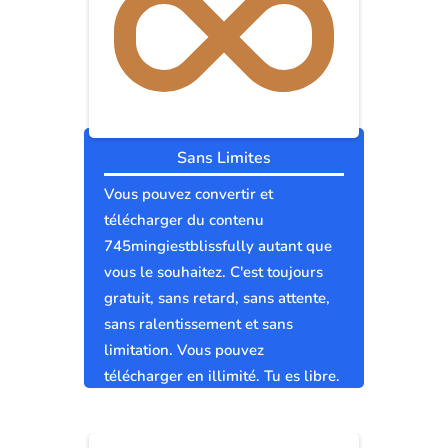
Sans Limites
Vous pouvez convertir et
télécharger du contenu
745mingiestblissfully autant que
vous le souhaitez. C'est toujours
gratuit, sans retard, sans attente,
sans ralentissement et sans
limitation. Vous pouvez
télécharger en illimité. Tu es libre.