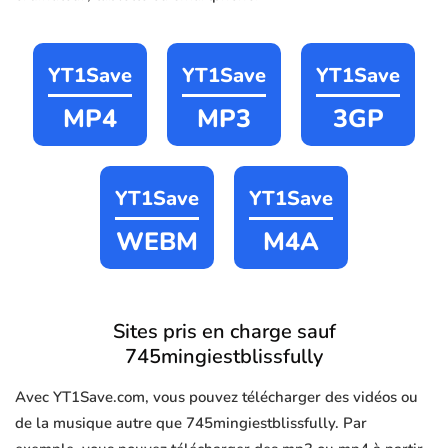
YT1Save
YT1Save
YT1Save
MP4
MP3
3GP
YT1Save
YT1Save
WEBM
M4A
Sites pris en charge sauf
745mingiestblissfully
Avec YT1Save.com, vous pouvez télécharger des vidéos ou
de la musique autre que 745mingiestblissfully. Par