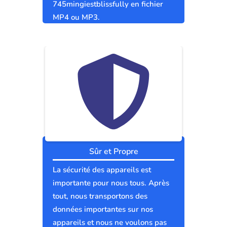
745mingiestblissfully en fichier
MP4 ou MP3.
Sûr et Propre
La sécurité des appareils est
importante pour nous tous. Après
tout, nous transportons des
données importantes sur nos
appareils et nous ne voulons pas